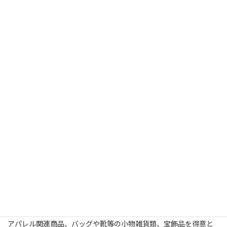
自己紹介
写真撮る人 鈴木遥介
フリーランスになってからは主にEC・オンラインショップ向けの
撮影をしてきました。
アパレル関連商品、バッグや靴等の小物雑貨類、宝飾品を得意と